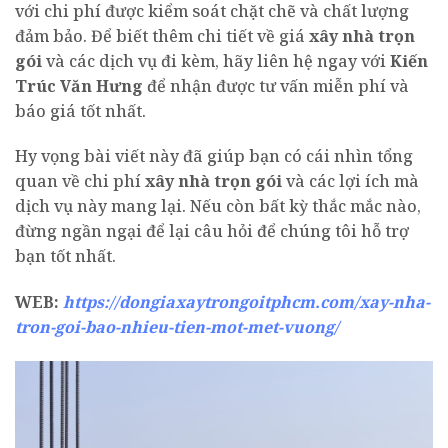
với chi phí được kiểm soát chặt chẽ và chất lượng
đảm bảo. Để biết thêm chi tiết về giá
xây nhà
trọn
gói
và các dịch vụ đi kèm, hãy liên hệ ngay với
Kiến
Trúc Văn Hưng
để nhận được tư vấn miễn phí và
báo giá tốt nhất.
Hy vọng bài viết này đã giúp bạn có cái nhìn tổng
quan về chi phí
xây nhà
trọn gói
và các lợi ích mà
dịch vụ này mang lại. Nếu còn bất kỳ thắc mắc nào,
đừng ngần ngại để lại câu hỏi để chúng tôi hỗ trợ
bạn tốt nhất.
WEB:
https://dongiaxaytrongoitphcm.com/xay-nha-
tron-goi-bao-nhieu-tien-mot-met-vuong/