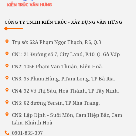
CÔNG TY TNHH KIẾN TRÚC - XÂY DỰNG VĂN HƯNG
Trụ sở: 62A Phạm Ngọc Thạch, P.6, Q.3
CN1: 21 Đường số 7, City Land, P.10, Q. Gò Vấp
CN2: 1056 Phạm Văn Thuận, Biên Hoà.
CN3: 35 Phạm Hùng, P.Tam Long, TP Bà Rịa.
CN4: 32 Võ Thị Sáu, Hoà Thành, TP Tây Ninh.
CN5: 62 đường Yersin, TP Nha Trang.
CN6: Lập Định - Suối Môn, Cam Hiệp Bắc, Cam
Lâm, Khánh Hoà
0901-835-397