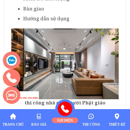
Bàn giao
Hướng dẫn sử dụng
thi công nhà cho người Phật giáo
9. Chi phí xây nhà cho người Phật giáo
GỌI ĐIỆN
TRANG CHỦ
BÁO GIÁ
THI CÔNG
THIẾT KẾ