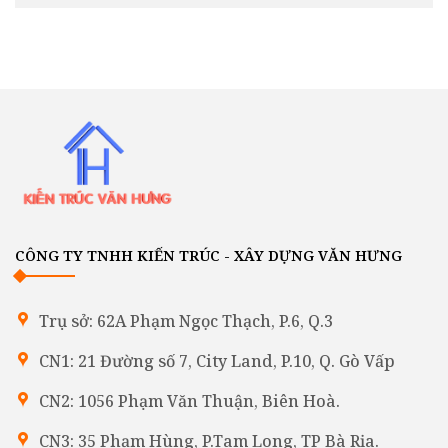
CÔNG TY TNHH KIẾN TRÚC - XÂY DỰNG VĂN HƯNG
Trụ sở: 62A Phạm Ngọc Thạch, P.6, Q.3
CN1: 21 Đường số 7, City Land, P.10, Q. Gò Vấp
CN2: 1056 Phạm Văn Thuận, Biên Hoà.
CN3: 35 Phạm Hùng, P.Tam Long, TP Bà Rịa.