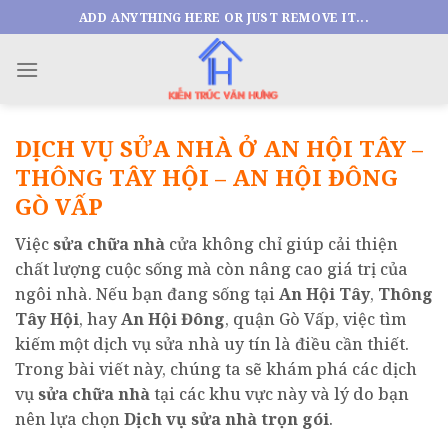
Skip
ADD ANYTHING HERE OR JUST REMOVE IT...
to
content
DỊCH VỤ SỬA NHÀ Ở AN HỘI TÂY –
THÔNG TÂY HỘI – AN HỘI ĐÔNG
GÒ VẤP
Việc
sửa chữa nhà
cửa không chỉ giúp cải thiện
chất lượng cuộc sống mà còn nâng cao giá trị của
ngôi nhà. Nếu bạn đang sống tại
An Hội Tây
,
Thông
Tây Hội
, hay
An Hội Đông
, quận Gò Vấp, việc tìm
kiếm một dịch vụ sửa nhà uy tín là điều cần thiết.
Trong bài viết này, chúng ta sẽ khám phá các dịch
vụ
sửa chữa nhà
tại các khu vực này và lý do bạn
nên lựa chọn
Dịch vụ sửa nhà trọn gói
.