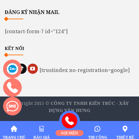
ĐĂNG KÝ NHẬN MAIL
[contact-form-7 id="124"]
KẾT NỐI
[trustindex no-registration=google]
Copyright 2015 ©
CÔNG TY TNHH KIẾN TRÚC - XÂY
DỰNG VĂN HƯNG
GỌI ĐIỆN
TRANG CHỦ
BÁO GIÁ
THI CÔNG
THIẾT KẾ