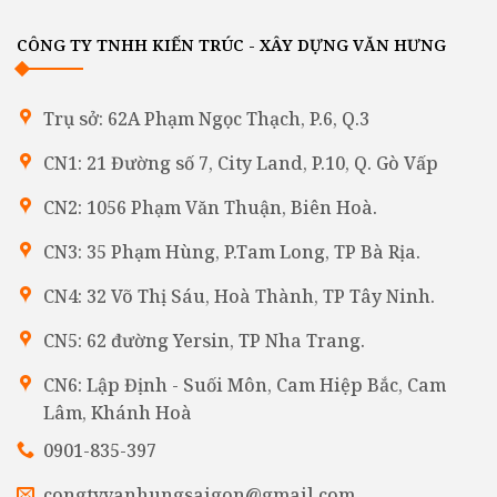
CÔNG TY TNHH KIẾN TRÚC - XÂY DỰNG VĂN HƯNG
Trụ sở: 62A Phạm Ngọc Thạch, P.6, Q.3
CN1: 21 Đường số 7, City Land, P.10, Q. Gò Vấp
CN2: 1056 Phạm Văn Thuận, Biên Hoà.
CN3: 35 Phạm Hùng, P.Tam Long, TP Bà Rịa.
CN4: 32 Võ Thị Sáu, Hoà Thành, TP Tây Ninh.
CN5: 62 đường Yersin, TP Nha Trang.
CN6: Lập Định - Suối Môn, Cam Hiệp Bắc, Cam
Lâm, Khánh Hoà
0901-835-397
congtyvanhungsaigon@gmail.com