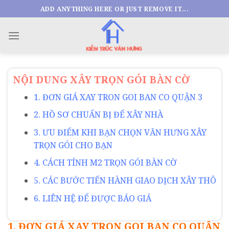
Skip
ADD ANYTHING HERE OR JUST REMOVE IT...
to
content
NỘI DUNG XÂY TRỌN GÓI BÀN CỜ
1. ĐƠN GIÁ XAY TRON GOI BAN CO QUẬN 3
2. HỒ SƠ CHUẨN BỊ ĐỂ XÂY NHÀ
3. ƯU ĐIỂM KHI BẠN CHỌN VĂN HƯNG XÂY
TRỌN GÓI CHO BẠN
4. CÁCH TÍNH M2 TRỌN GÓI BÀN CỜ
5. CÁC BƯỚC TIẾN HÀNH GIAO DỊCH XÂY THÔ
6. LIÊN HỆ ĐỂ ĐƯỢC BÁO GIÁ
1.
ĐƠN GIÁ XAY TRON GOI BAN CO QUẬN