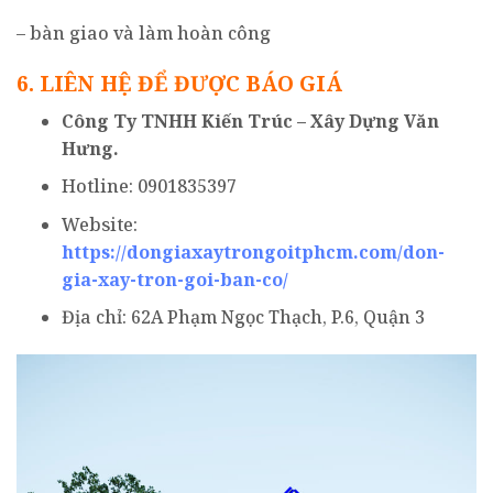
– bàn giao và làm hoàn công
6
. LIÊN HỆ ĐỂ ĐƯỢC BÁO GIÁ
C
ông
Ty TNHH Kiến Trúc – Xây Dựng Văn
Hưng.
Hotline: 0901835397
Website:
https://dongiaxaytrongoitphcm.com/don-
gia-xay-tron-goi-ban-co/
Địa chỉ: 62A Phạm Ngọc Thạch, P.6, Quận 3