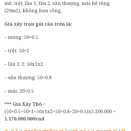
mô: trệt, lầu 1, lầu 2, sân thượng, mái bê tông
(20m2), không ban công.
Giá xây trọn gói căn trên là:
– móng: 50×0.5
– trệt: 50×1
– lầu 1, 2: 50x1x2
– sân thượng: 50×0.8
– mái: 20×0.5
*** Giá Xây Thô
=
(50×0.5+50×1+50x1x2+50×0.8+20×0.5)x5.200.000 =
1.170.000.000vnđ