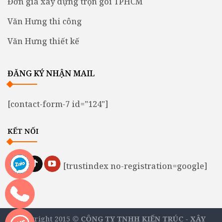
Đơn giá xây dựng trọn gói TPHCM
Văn Hưng thi công
Văn Hưng thiết kế
ĐĂNG KÝ NHẬN MAIL
[contact-form-7 id="124"]
KẾT NỐI
[trustindex no-registration=google]
Copyright 2015 ©
CÔNG TY TNHH KIẾN TRÚC - XÂY