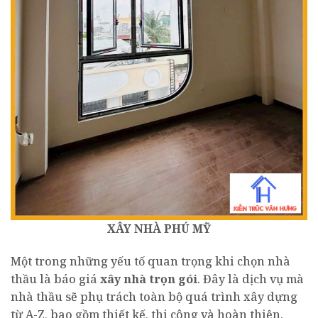
XÂY NHÀ PHÚ MỸ
Một trong những yếu tố quan trọng khi chọn nhà
thầu là báo giá
xây nhà trọn gói
. Đây là dịch vụ mà
nhà thầu sẽ phụ trách toàn bộ quá trình xây dựng
từ A-Z, bao gồm thiết kế, thi công và hoàn thiện.