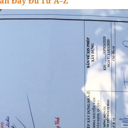
ẫn Đầy Đủ Từ A–Z