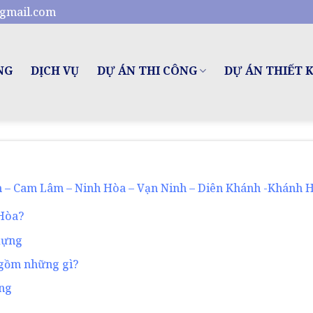
gmail.com
NG
DỊCH VỤ
DỰ ÁN THI CÔNG
DỰ ÁN THIẾT 
 – Cam Lâm – Ninh Hòa – Vạn Ninh – Diên Khánh -Khánh 
 Hòa?
dựng
 gồm những gì?
ang