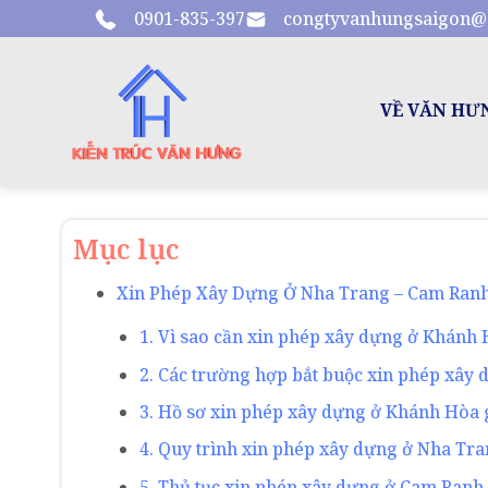
Skip
0901-835-397
congtyvanhungsaigon@
to
content
VỀ VĂN HƯ
Mục lục
Xin Phép Xây Dựng Ở Nha Trang – Cam Ranh
1. Vì sao cần xin phép xây dựng ở Khánh
2. Các trường hợp bắt buộc xin phép xây 
3. Hồ sơ xin phép xây dựng ở Khánh Hòa
4. Quy trình xin phép xây dựng ở Nha Tr
5. Thủ tục xin phép xây dựng ở Cam Ranh