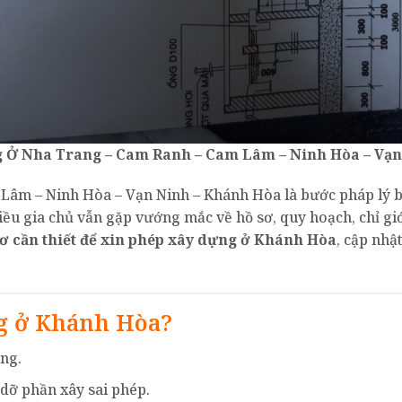
 Ở Nha Trang – Cam Ranh – Cam Lâm – Ninh Hòa – Vạ
âm – Ninh Hòa – Vạn Ninh – Khánh Hòa là bước pháp lý bắt
hiều gia chủ vẫn gặp vướng mắc về hồ sơ, quy hoạch, chỉ gi
ơ cần thiết để xin phép xây dựng ở Khánh Hòa
, cập nhậ
.
ng ở Khánh Hòa?
ng.
 dỡ phần xây sai phép.