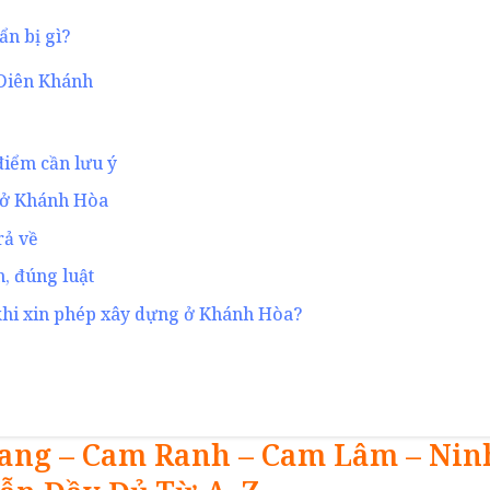
n bị gì?
Diên Khánh
điểm cần lưu ý
g ở Khánh Hòa
rả về
, đúng luật
khi xin phép xây dựng ở Khánh Hòa?
ang – Cam Ranh – Cam Lâm – Ninh