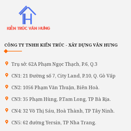
CÔNG TY TNHH KIẾN TRÚC - XÂY DỰNG VĂN HƯNG
Trụ sở: 62A Phạm Ngọc Thạch, P.6, Q.3
CN1: 21 Đường số 7, City Land, P.10, Q. Gò Vấp
CN2: 1056 Phạm Văn Thuận, Biên Hoà.
CN3: 35 Phạm Hùng, P.Tam Long, TP Bà Rịa.
CN4: 32 Võ Thị Sáu, Hoà Thành, TP Tây Ninh.
CN5: 62 đường Yersin, TP Nha Trang.