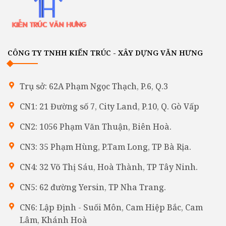
CÔNG TY TNHH KIẾN TRÚC - XÂY DỰNG VĂN HƯNG
Trụ sở: 62A Phạm Ngọc Thạch, P.6, Q.3
CN1: 21 Đường số 7, City Land, P.10, Q. Gò Vấp
CN2: 1056 Phạm Văn Thuận, Biên Hoà.
CN3: 35 Phạm Hùng, P.Tam Long, TP Bà Rịa.
CN4: 32 Võ Thị Sáu, Hoà Thành, TP Tây Ninh.
CN5: 62 đường Yersin, TP Nha Trang.
CN6: Lập Định - Suối Môn, Cam Hiệp Bắc, Cam
Lâm, Khánh Hoà