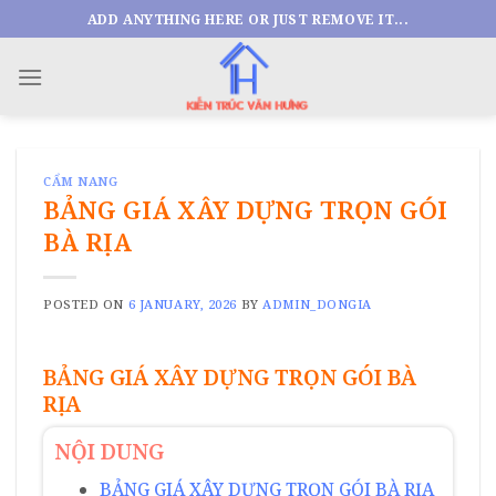
Skip
ADD ANYTHING HERE OR JUST REMOVE IT...
to
content
CẨM NANG
BẢNG GIÁ XÂY DỰNG TRỌN GÓI
BÀ RỊA
POSTED ON
6 JANUARY, 2026
BY
ADMIN_DONGIA
BẢNG GIÁ XÂY DỰNG TRỌN GÓI BÀ
RỊA
NỘI DUNG
BẢNG GIÁ XÂY DỰNG TRỌN GÓI BÀ RỊA