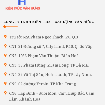
CÔNG TY TNHH KIẾN TRÚC - XÂY DỰNG VĂN HƯNG
Trụ sở: 62A Phạm Ngọc Thạch, P.6, Q.3
CN1: 21 Đường số 7, City Land, P.10, Q. Gò Vấp
CN2: 1056 Phạm Văn Thuận, Biên Hoà.
CN3: 35 Phạm Hùng, P.Tam Long, TP Bà Rịa.
CN4: 32 Võ Thị Sáu, Hoà Thành, TP Tây Ninh.
CN5: 62 đường Yersin, TP Nha Trang.
CN6: Lập Định - Suối Môn, Cam Hiệp Bắc, Cam
Lâm, Khánh Hoà