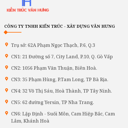
CÔNG TY TNHH KIẾN TRÚC - XÂY DỰNG VĂN HƯNG
Trụ sở: 62A Phạm Ngọc Thạch, P.6, Q.3
CN1: 21 Đường số 7, City Land, P.10, Q. Gò Vấp
CN2: 1056 Phạm Văn Thuận, Biên Hoà.
CN3: 35 Phạm Hùng, P.Tam Long, TP Bà Rịa.
CN4: 32 Võ Thị Sáu, Hoà Thành, TP Tây Ninh.
CN5: 62 đường Yersin, TP Nha Trang.
CN6: Lập Định - Suối Môn, Cam Hiệp Bắc, Cam
Lâm, Khánh Hoà