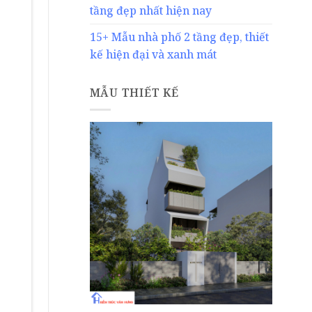
tầng đẹp nhất hiện nay
15+ Mẫu nhà phố 2 tầng đẹp, thiết
kế hiện đại và xanh mát
MẪU THIẾT KẾ