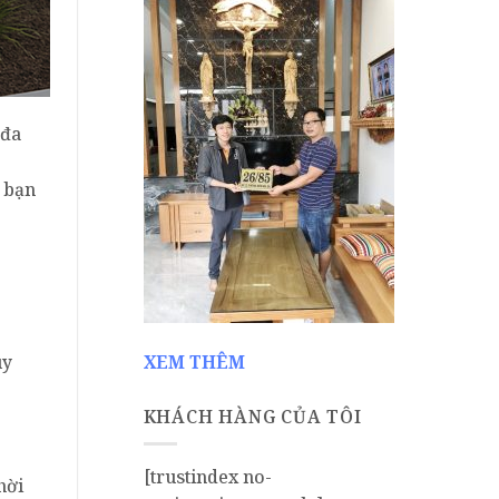
 đa
o bạn
uy
XEM THÊM
KHÁCH HÀNG CỦA TÔI
[trustindex no-
hời