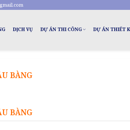
gmail.com
NG
DỊCH VỤ
DỰ ÁN THI CÔNG
DỰ ÁN THIẾT 
ẦU BÀNG
ẦU BÀNG