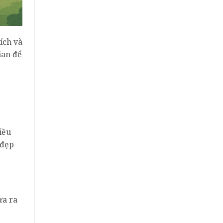
ích và
ian để
iều
 đẹp
ưa ra