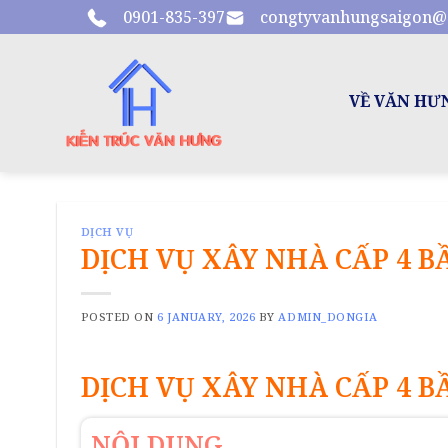
Skip
0901-835-397
congtyvanhungsaigon@
to
content
VỀ VĂN HƯ
DỊCH VỤ
DỊCH VỤ XÂY NHÀ CẤP 4 B
POSTED ON
6 JANUARY, 2026
BY
ADMIN_DONGIA
DỊCH VỤ XÂY NHÀ CẤP 4 B
NỘI DUNG