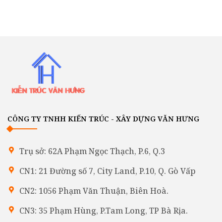
CÔNG TY TNHH KIẾN TRÚC - XÂY DỰNG VĂN HƯNG
Trụ sở: 62A Phạm Ngọc Thạch, P.6, Q.3
CN1: 21 Đường số 7, City Land, P.10, Q. Gò Vấp
CN2: 1056 Phạm Văn Thuận, Biên Hoà.
CN3: 35 Phạm Hùng, P.Tam Long, TP Bà Rịa.