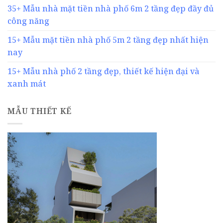
35+ Mẫu nhà mặt tiền nhà phố 6m 2 tầng đẹp đầy đủ
công năng
15+ Mẫu mặt tiền nhà phố 5m 2 tầng đẹp nhất hiện
nay
15+ Mẫu nhà phố 2 tầng đẹp, thiết kế hiện đại và
xanh mát
MẪU THIẾT KẾ