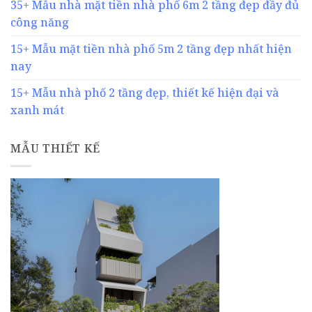
35+ Mẫu nhà mặt tiền nhà phố 6m 2 tầng đẹp đầy đủ
công năng
15+ Mẫu mặt tiền nhà phố 5m 2 tầng đẹp nhất hiện
nay
15+ Mẫu nhà phố 2 tầng đẹp, thiết kế hiện đại và
xanh mát
MẪU THIẾT KẾ