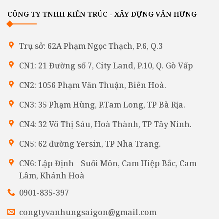
CÔNG TY TNHH KIẾN TRÚC - XÂY DỰNG VĂN HƯNG
Trụ sở: 62A Phạm Ngọc Thạch, P.6, Q.3
CN1: 21 Đường số 7, City Land, P.10, Q. Gò Vấp
CN2: 1056 Phạm Văn Thuận, Biên Hoà.
CN3: 35 Phạm Hùng, P.Tam Long, TP Bà Rịa.
CN4: 32 Võ Thị Sáu, Hoà Thành, TP Tây Ninh.
CN5: 62 đường Yersin, TP Nha Trang.
CN6: Lập Định - Suối Môn, Cam Hiệp Bắc, Cam
Lâm, Khánh Hoà
0901-835-397
congtyvanhungsaigon@gmail.com