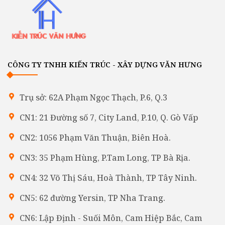
CÔNG TY TNHH KIẾN TRÚC - XÂY DỰNG VĂN HƯNG
Trụ sở: 62A Phạm Ngọc Thạch, P.6, Q.3
CN1: 21 Đường số 7, City Land, P.10, Q. Gò Vấp
CN2: 1056 Phạm Văn Thuận, Biên Hoà.
CN3: 35 Phạm Hùng, P.Tam Long, TP Bà Rịa.
CN4: 32 Võ Thị Sáu, Hoà Thành, TP Tây Ninh.
CN5: 62 đường Yersin, TP Nha Trang.
CN6: Lập Định - Suối Môn, Cam Hiệp Bắc, Cam