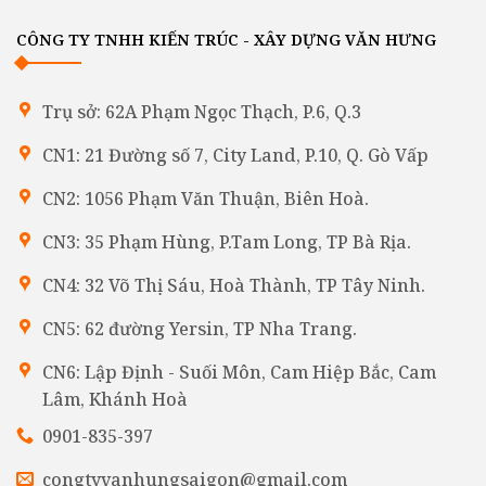
CÔNG TY TNHH KIẾN TRÚC - XÂY DỰNG VĂN HƯNG
Trụ sở: 62A Phạm Ngọc Thạch, P.6, Q.3
CN1: 21 Đường số 7, City Land, P.10, Q. Gò Vấp
CN2: 1056 Phạm Văn Thuận, Biên Hoà.
CN3: 35 Phạm Hùng, P.Tam Long, TP Bà Rịa.
CN4: 32 Võ Thị Sáu, Hoà Thành, TP Tây Ninh.
CN5: 62 đường Yersin, TP Nha Trang.
CN6: Lập Định - Suối Môn, Cam Hiệp Bắc, Cam
Lâm, Khánh Hoà
0901-835-397
congtyvanhungsaigon@gmail.com