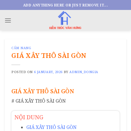
Skip
ADD ANYTHING HERE OR JUST REMOVE IT...
to
content
CẨM NANG
GIÁ XÂY THÔ SÀI GÒN
POSTED ON
6 JANUARY, 2026
BY
ADMIN_DONGIA
GIÁ XÂY THÔ SÀI GÒN
# GIÁ XÂY THÔ SÀI GÒN
NỘI DUNG
GIÁ XÂY THÔ SÀI GÒN