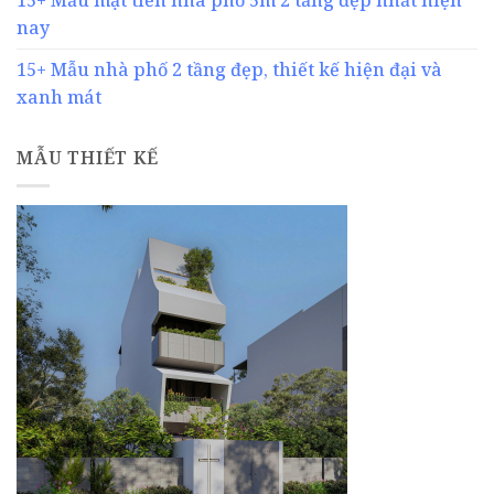
nay
15+ Mẫu nhà phố 2 tầng đẹp, thiết kế hiện đại và
xanh mát
MẪU THIẾT KẾ