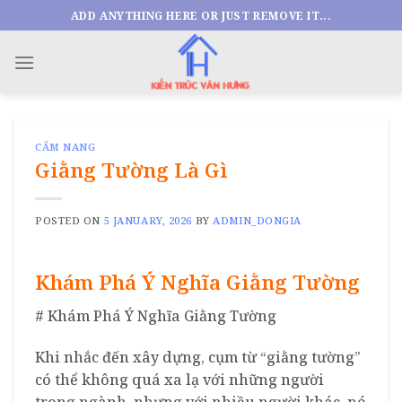
Skip
ADD ANYTHING HERE OR JUST REMOVE IT...
to
content
CẨM NANG
Giằng Tường Là Gì
POSTED ON
5 JANUARY, 2026
BY
ADMIN_DONGIA
Khám Phá Ý Nghĩa Giằng Tường
# Khám Phá Ý Nghĩa Giằng Tường
Khi nhắc đến xây dựng, cụm từ “giằng tường”
có thể không quá xa lạ với những người
trong ngành, nhưng với nhiều người khác, nó