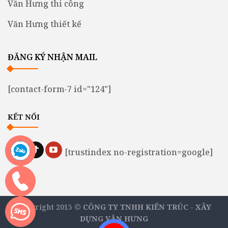
Văn Hưng thi công
Văn Hưng thiết kế
ĐĂNG KÝ NHẬN MAIL
[contact-form-7 id="124"]
KẾT NỐI
[trustindex no-registration=google]
Copyright 2015 ©
CÔNG TY TNHH KIẾN TRÚC - XÂY
DỰNG VĂN HƯNG