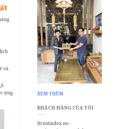
ất
 năng
lịch
ế và
gỗ
ợc ứng
XEM THÊM
KHÁCH HÀNG CỦA TÔI
[trustindex no-