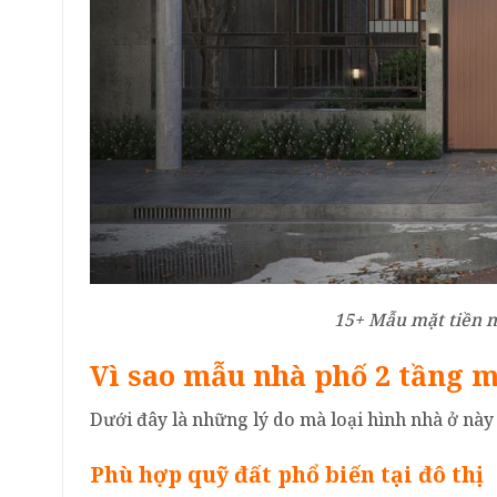
15+ Mẫu mặt tiền n
Vì sao mẫu nhà phố 2 tầng 
Dưới đây là những lý do mà loại hình nhà ở này 
Phù hợp quỹ đất phổ biến tại đô thị