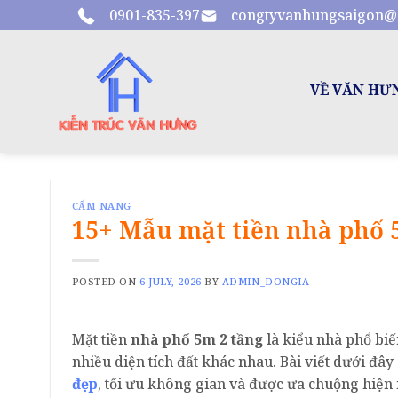
Skip
0901-835-397
congtyvanhungsaigon@
to
content
VỀ VĂN HƯ
CẨM NANG
15+ Mẫu mặt tiền nhà phố 
POSTED ON
6 JULY, 2026
BY
ADMIN_DONGIA
Mặt tiền
nhà phố 5m 2 tầng
là kiểu nhà phổ biế
nhiều diện tích đất khác nhau. Bài viết dưới đây
đẹp
, tối ưu không gian và được ưa chuộng hiện