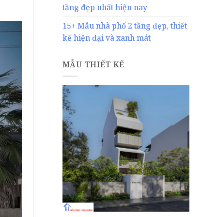
tầng đẹp nhất hiện nay
15+ Mẫu nhà phố 2 tầng đẹp, thiết
kế hiện đại và xanh mát
MẪU THIẾT KẾ