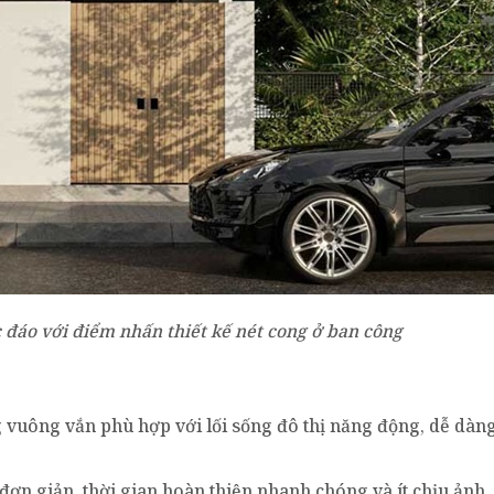
 đáo với điểm nhấn thiết kế nét cong ở ban công
 vuông vắn phù hợp với lối sống đô thị năng động, dễ dàn
 đơn giản, thời gian hoàn thiện nhanh chóng và ít chịu ảnh