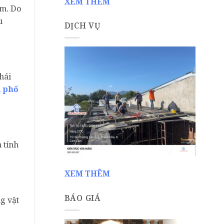
XEM THÊM
5m. Do
u
DỊCH VỤ
hái
 phố
 tính
XEM THÊM
BÁO GIÁ
g vật