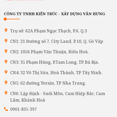
CÔNG TY TNHH KIẾN TRÚC - XÂY DỰNG VĂN HƯNG
Trụ sở: 62A Phạm Ngọc Thạch, P.6, Q.3
CN1: 21 Đường số 7, City Land, P.10, Q. Gò Vấp
CN2: 1056 Phạm Văn Thuận, Biên Hoà.
CN3: 35 Phạm Hùng, P.Tam Long, TP Bà Rịa.
CN4: 32 Võ Thị Sáu, Hoà Thành, TP Tây Ninh.
CN5: 62 đường Yersin, TP Nha Trang.
CN6: Lập Định - Suối Môn, Cam Hiệp Bắc, Cam
Lâm, Khánh Hoà
0901-835-397