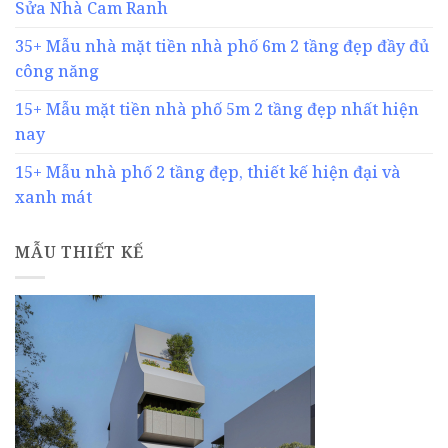
Sửa Nhà Cam Ranh
35+ Mẫu nhà mặt tiền nhà phố 6m 2 tầng đẹp đầy đủ
công năng
15+ Mẫu mặt tiền nhà phố 5m 2 tầng đẹp nhất hiện
nay
15+ Mẫu nhà phố 2 tầng đẹp, thiết kế hiện đại và
xanh mát
MẪU THIẾT KẾ