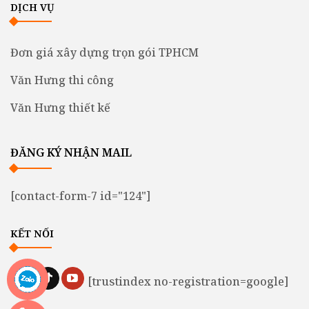
DỊCH VỤ
Đơn giá xây dựng trọn gói TPHCM
Văn Hưng thi công
Văn Hưng thiết kế
ĐĂNG KÝ NHẬN MAIL
[contact-form-7 id="124"]
KẾT NỐI
[trustindex no-registration=google]