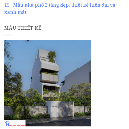
15+ Mẫu nhà phố 2 tầng đẹp, thiết kế hiện đại và
xanh mát
MẪU THIẾT KẾ