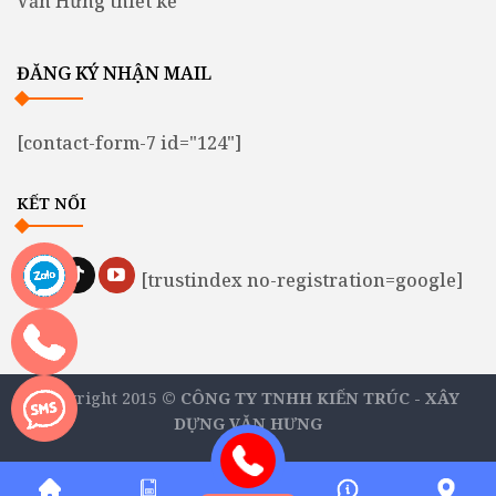
Văn Hưng thiết kế
ĐĂNG KÝ NHẬN MAIL
[contact-form-7 id="124"]
KẾT NỐI
[trustindex no-registration=google]
Copyright 2015 ©
CÔNG TY TNHH KIẾN TRÚC - XÂY
DỰNG VĂN HƯNG