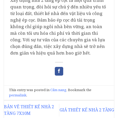
Xây dựng nhà 2 tầng ép cọc là một quá trình
quan trọng, đòi hỏi sự chú ý đến nhiều yếu tố
từ loại đất, thiết kế nhà đến vật liệu và công
nghệ ép cọc. Đảm bảo ép cọc đủ tải trọng
không chỉ giúp ngôi nhà bền vững, an toàn
mà còn tối ưu hóa chi phí và thời gian thi
công. Với sự tư vấn của các chuyên gia và lựa
chọn đúng đắn, việc xây dựng nhà sẽ trở nên
đơn giản và hiệu quả hơn bao giờ hết.
This entry was posted in
Cẩm nang
. Bookmark the
permalink
.
BẢN VẼ THIẾT KẾ NHÀ 2
GIÁ THIẾT KẾ NHÀ 2 TẦNG
TẦNG 7X10M