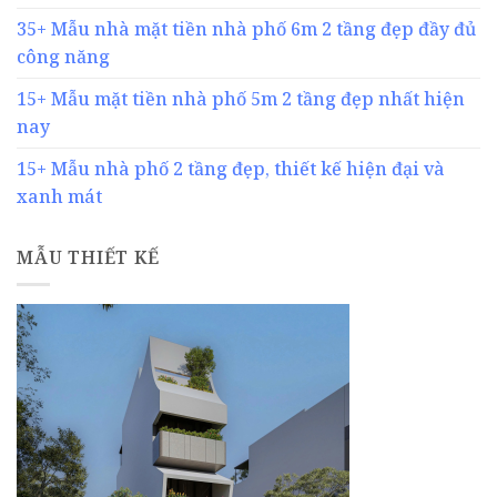
35+ Mẫu nhà mặt tiền nhà phố 6m 2 tầng đẹp đầy đủ
công năng
15+ Mẫu mặt tiền nhà phố 5m 2 tầng đẹp nhất hiện
nay
15+ Mẫu nhà phố 2 tầng đẹp, thiết kế hiện đại và
xanh mát
MẪU THIẾT KẾ