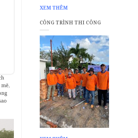
XEM THÊM
CÔNG TRÌNH THI CÔNG
ch
 mẽ,
ong
sao