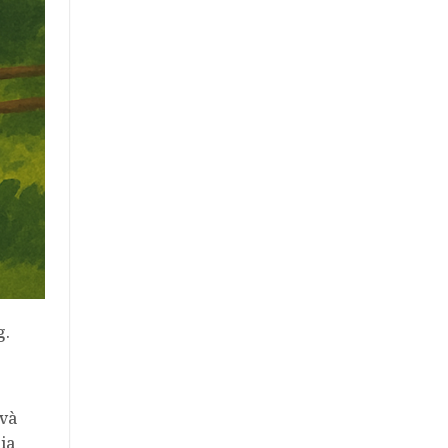
g.
 và
ia