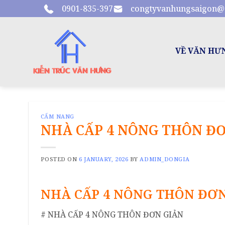
Skip
0901-835-397
congtyvanhungsaigon@
to
content
VỀ VĂN HƯ
CẨM NANG
NHÀ CẤP 4 NÔNG THÔN Đ
POSTED ON
6 JANUARY, 2026
BY
ADMIN_DONGIA
NHÀ CẤP 4 NÔNG THÔN ĐƠN
# NHÀ CẤP 4 NÔNG THÔN ĐƠN GIẢN