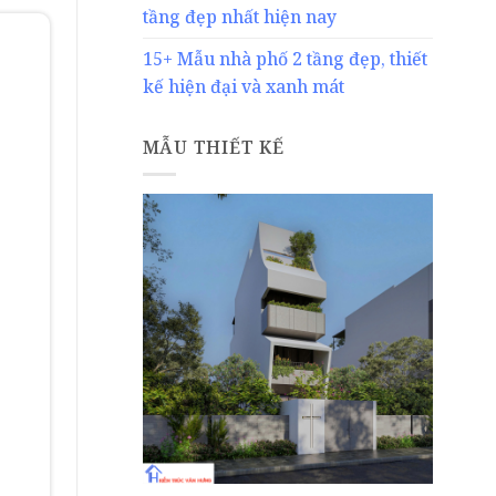
tầng đẹp nhất hiện nay
15+ Mẫu nhà phố 2 tầng đẹp, thiết
kế hiện đại và xanh mát
MẪU THIẾT KẾ