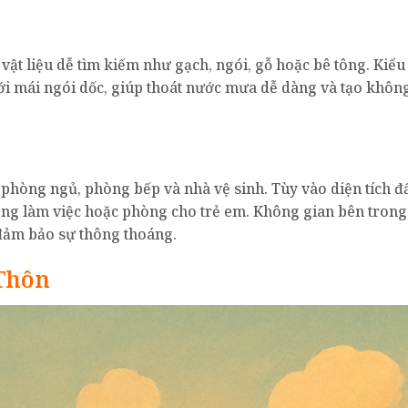
ật liệu dễ tìm kiếm như gạch, ngói, gỗ hoặc bê tông. Kiểu
ới mái ngói dốc, giúp thoát nước mưa dễ dàng và tạo khôn
hòng ngủ, phòng bếp và nhà vệ sinh. Tùy vào diện tích đấ
òng làm việc hoặc phòng cho trẻ em. Không gian bên tron
à đảm bảo sự thông thoáng.
 Thôn