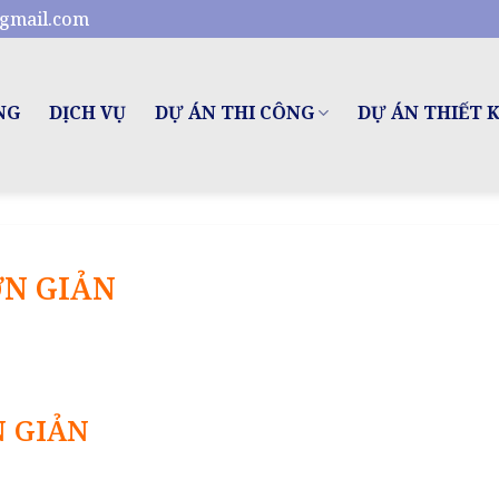
gmail.com
NG
DỊCH VỤ
DỰ ÁN THI CÔNG
DỰ ÁN THIẾT 
ƠN GIẢN
 GIẢN