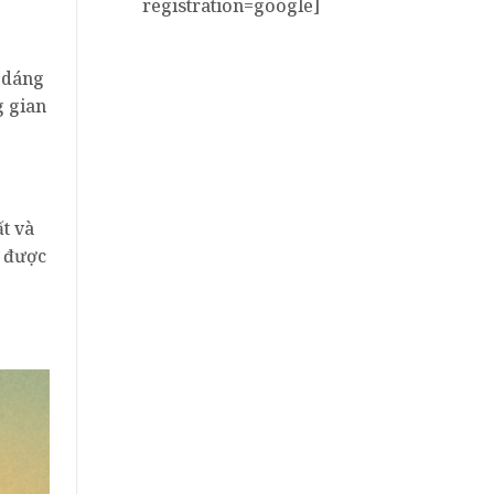
registration=google]
 dáng
g gian
t và
g được