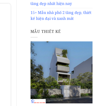
tầng đẹp nhất hiện nay
15+ Mẫu nhà phố 2 tầng đẹp, thiết
kế hiện đại và xanh mát
MẪU THIẾT KẾ