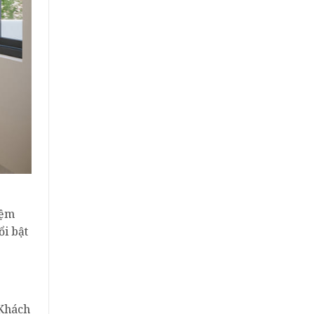
iệm
i bật
 Khách