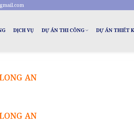
gmail.com
NG
DỊCH VỤ
DỰ ÁN THI CÔNG
DỰ ÁN THIẾT 
 LONG AN
 LONG AN