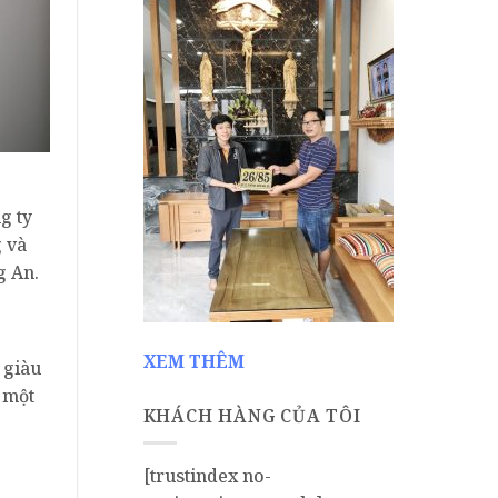
g ty
 và
g An.
XEM THÊM
 giàu
 một
KHÁCH HÀNG CỦA TÔI
[trustindex no-