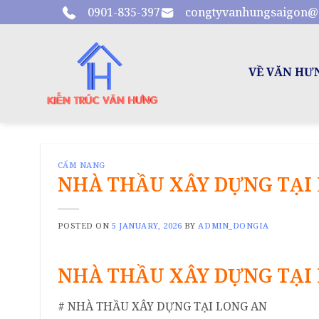
Skip
0901-835-397
congtyvanhungsaigon@
to
content
VỀ VĂN HƯ
CẨM NANG
NHÀ THẦU XÂY DỰNG TẠI
POSTED ON
5 JANUARY, 2026
BY
ADMIN_DONGIA
NHÀ THẦU XÂY DỰNG TẠI
# NHÀ THẦU XÂY DỰNG TẠI LONG AN