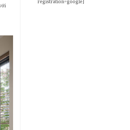
registration=google]
với