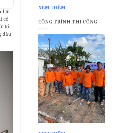
XEM THÊM
 nhất
ỉ có
CÔNG TRÌNH THI CÔNG
u tố
g đầu