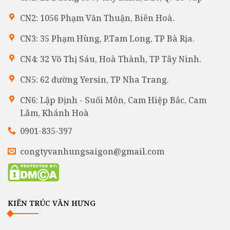
CN2: 1056 Phạm Văn Thuận, Biên Hoà.
CN3: 35 Phạm Hùng, P.Tam Long, TP Bà Rịa.
CN4: 32 Võ Thị Sáu, Hoà Thành, TP Tây Ninh.
CN5: 62 đường Yersin, TP Nha Trang.
CN6: Lập Định - Suối Môn, Cam Hiệp Bắc, Cam
Lâm, Khánh Hoà
0901-835-397
congtyvanhungsaigon@gmail.com
KIẾN TRÚC VĂN HƯNG