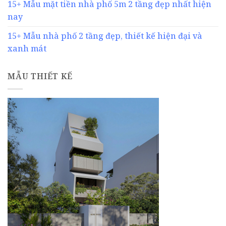
15+ Mẫu mặt tiền nhà phố 5m 2 tầng đẹp nhất hiện
nay
15+ Mẫu nhà phố 2 tầng đẹp, thiết kế hiện đại và
xanh mát
MẪU THIẾT KẾ