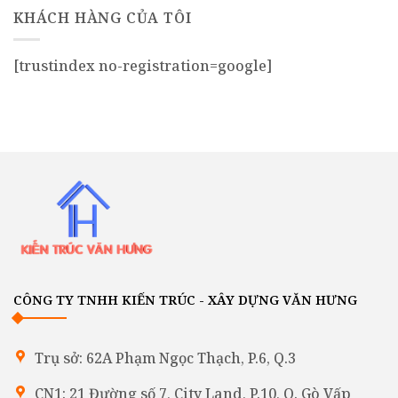
KHÁCH HÀNG CỦA TÔI
[trustindex no-registration=google]
CÔNG TY TNHH KIẾN TRÚC - XÂY DỰNG VĂN HƯNG
Trụ sở: 62A Phạm Ngọc Thạch, P.6, Q.3
CN1: 21 Đường số 7, City Land, P.10, Q. Gò Vấp