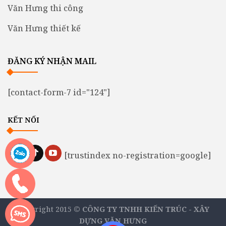
Văn Hưng thi công
Văn Hưng thiết kế
ĐĂNG KÝ NHẬN MAIL
[contact-form-7 id="124"]
KẾT NỐI
[trustindex no-registration=google]
Copyright 2015 ©
CÔNG TY TNHH KIẾN TRÚC - XÂY
DỰNG VĂN HƯNG