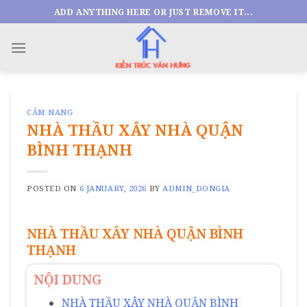
Skip
ADD ANYTHING HERE OR JUST REMOVE IT...
to
content
CẨM NANG
NHÀ THẦU XÂY NHÀ QUẬN
BÌNH THẠNH
POSTED ON
6 JANUARY, 2026
BY
ADMIN_DONGIA
NHÀ THẦU XÂY NHÀ QUẬN BÌNH
THẠNH
NỘI DUNG
NHÀ THẦU XÂY NHÀ QUẬN BÌNH