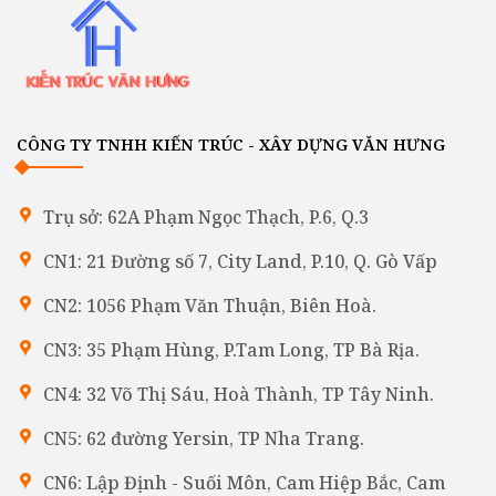
CÔNG TY TNHH KIẾN TRÚC - XÂY DỰNG VĂN HƯNG
Trụ sở: 62A Phạm Ngọc Thạch, P.6, Q.3
CN1: 21 Đường số 7, City Land, P.10, Q. Gò Vấp
CN2: 1056 Phạm Văn Thuận, Biên Hoà.
CN3: 35 Phạm Hùng, P.Tam Long, TP Bà Rịa.
CN4: 32 Võ Thị Sáu, Hoà Thành, TP Tây Ninh.
CN5: 62 đường Yersin, TP Nha Trang.
CN6: Lập Định - Suối Môn, Cam Hiệp Bắc, Cam