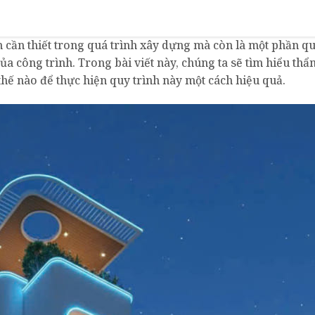
 cần thiết trong quá trình xây dựng mà còn là một phần q
a công trình. Trong bài viết này, chúng ta sẽ tìm hiểu thẩ
m thế nào để thực hiện quy trình này một cách hiệu quả.