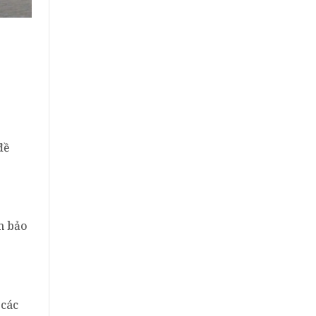
đề
m bảo
 các