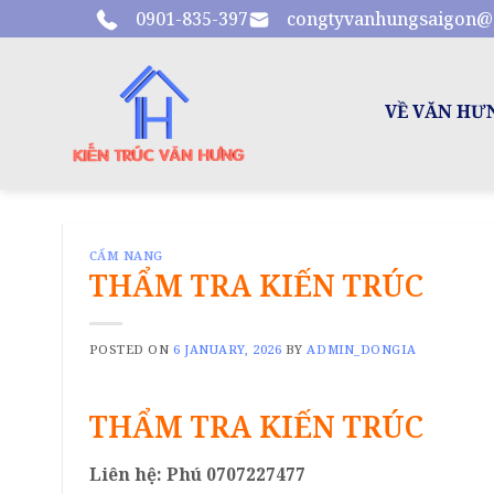
Skip
0901-835-397
congtyvanhungsaigon@
to
content
VỀ VĂN HƯ
CẨM NANG
THẨM TRA KIẾN TRÚC
POSTED ON
6 JANUARY, 2026
BY
ADMIN_DONGIA
THẨM TRA KIẾN TRÚC
Liên hệ: Phú 0707227477