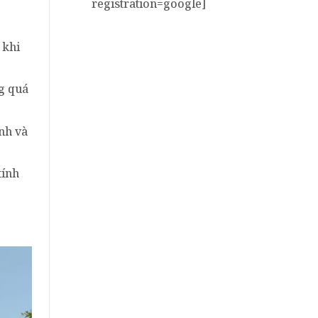
registration=google]
 khi
ng quá
nh và
tính