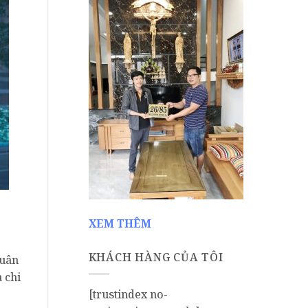
XEM THÊM
KHÁCH HÀNG CỦA TÔI
tuân
 chi
[trustindex no-