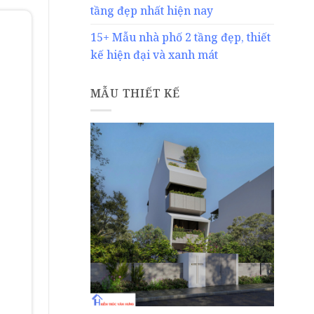
tầng đẹp nhất hiện nay
15+ Mẫu nhà phố 2 tầng đẹp, thiết
kế hiện đại và xanh mát
MẪU THIẾT KẾ