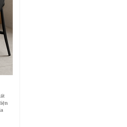
tất
điện
ia