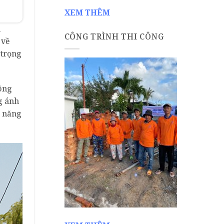
XEM THÊM
n
CÔNG TRÌNH THI CÔNG
 về
 trọng
ông
g ánh
m năng