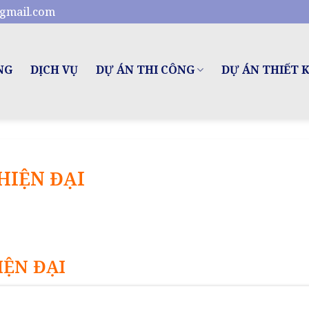
gmail.com
NG
DỊCH VỤ
DỰ ÁN THI CÔNG
DỰ ÁN THIẾT 
HIỆN ĐẠI
IỆN ĐẠI