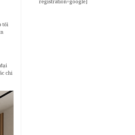
registration=google]
 tối
ần
đại
ác chi