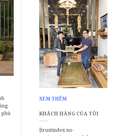
nh
XEM THÊM
hàng
n phù
KHÁCH HÀNG CỦA TÔI
[trustindex no-