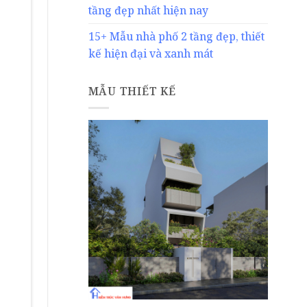
tầng đẹp nhất hiện nay
15+ Mẫu nhà phố 2 tầng đẹp, thiết
kế hiện đại và xanh mát
MẪU THIẾT KẾ