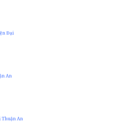
ện Đại
ận An
i Thuận An