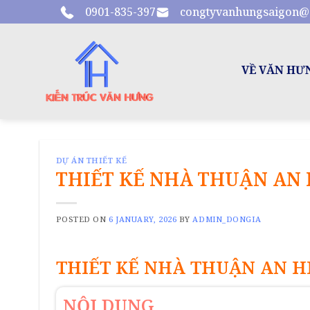
Skip
0901-835-397
congtyvanhungsaigon@
to
content
VỀ VĂN HƯ
DỰ ÁN THIẾT KẾ
THIẾT KẾ NHÀ THUẬN AN 
POSTED ON
6 JANUARY, 2026
BY
ADMIN_DONGIA
THIẾT KẾ NHÀ THUẬN AN H
NỘI DUNG