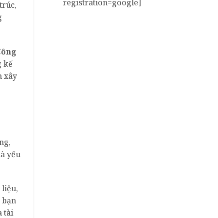
registration=google]
trúc,
g
Công
g kế
h xây
ng,
là yếu
liệu,
a bạn
 tài