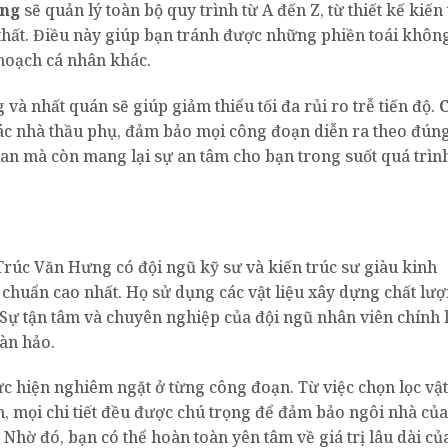
ng
sẽ quản lý toàn bộ quy trình từ A đến Z, từ thiết kế kiến 
thất. Điều này giúp bạn tránh được những phiền toái khôn
hoạch cá nhân khác.
g và nhất quán sẽ giúp giảm thiểu tối đa rủi ro trễ tiến độ.
ác nhà thầu phụ, đảm bảo mọi công đoạn diễn ra theo đún
ian mà còn mang lại sự an tâm cho bạn trong suốt quá trìn
rúc Văn Hưng có đội ngũ kỹ sư và kiến trúc sư giàu kinh
 chuẩn cao nhất. Họ sử dụng các vật liệu xây dựng chất lượ
 Sự tận tâm và chuyên nghiệp của đội ngũ nhân viên chính 
àn hảo.
c hiện nghiêm ngặt ở từng công đoạn. Từ việc chọn lọc vật 
h, mọi chi tiết đều được chú trọng để đảm bảo ngôi nhà củ
hờ đó, bạn có thể hoàn toàn yên tâm về giá trị lâu dài của