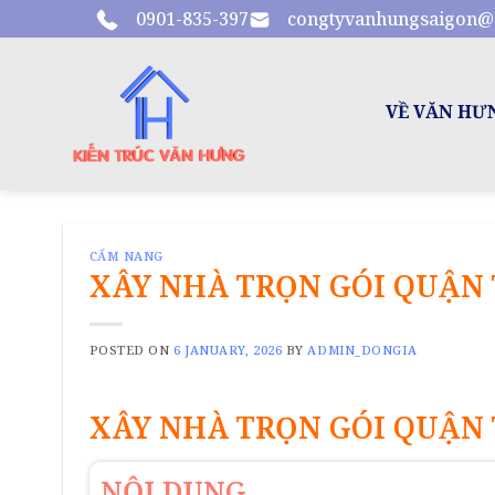
Skip
0901-835-397
congtyvanhungsaigon@
to
content
VỀ VĂN HƯ
CẨM NANG
XÂY NHÀ TRỌN GÓI QUẬN 
POSTED ON
6 JANUARY, 2026
BY
ADMIN_DONGIA
XÂY NHÀ TRỌN GÓI QUẬN 
NỘI DUNG