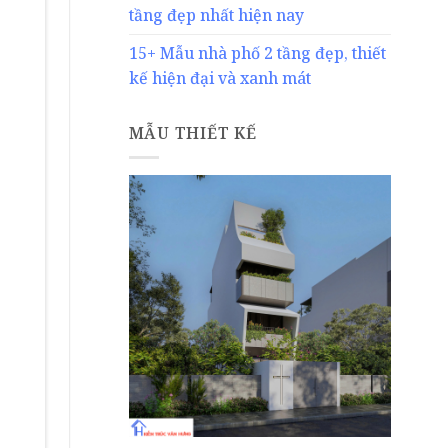
tầng đẹp nhất hiện nay
15+ Mẫu nhà phố 2 tầng đẹp, thiết
kế hiện đại và xanh mát
MẪU THIẾT KẾ