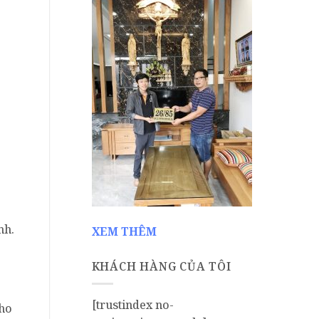
nh.
XEM THÊM
KHÁCH HÀNG CỦA TÔI
[trustindex no-
cho