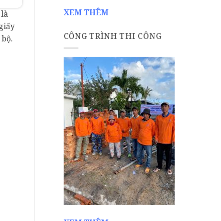
XEM THÊM
 là
giấy
CÔNG TRÌNH THI CÔNG
 bộ.