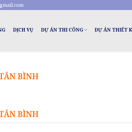
gmail.com
NG
DỊCH VỤ
DỰ ÁN THI CÔNG
DỰ ÁN THIẾT 
TÂN BÌNH
TÂN BÌNH