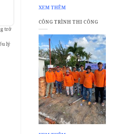
XEM THÊM
CÔNG TRÌNH THI CÔNG
g trở
ểu lý