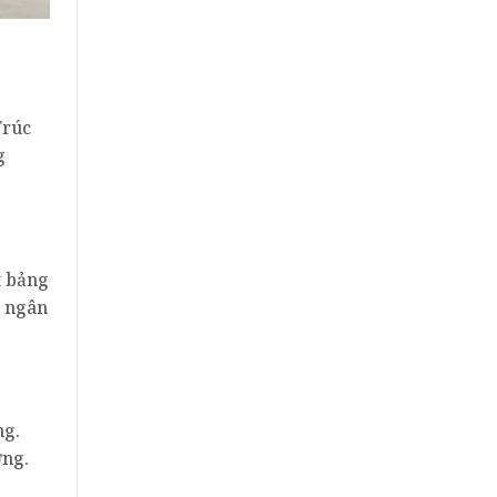
Trúc
g
t bảng
ị ngân
ng.
ợng.