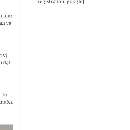
registration=google]
ạn như
ian và
 vị
u đạt
c tư
 muốn.