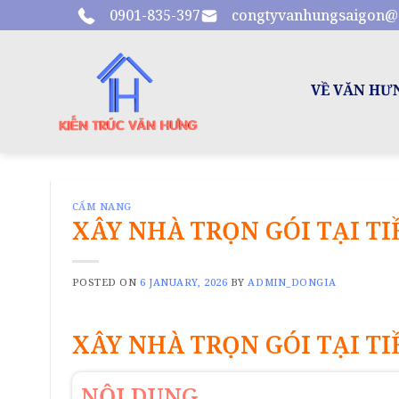
Skip
0901-835-397
congtyvanhungsaigon@
to
content
VỀ VĂN HƯ
CẨM NANG
XÂY NHÀ TRỌN GÓI TẠI TI
POSTED ON
6 JANUARY, 2026
BY
ADMIN_DONGIA
XÂY NHÀ TRỌN GÓI TẠI TI
NỘI DUNG