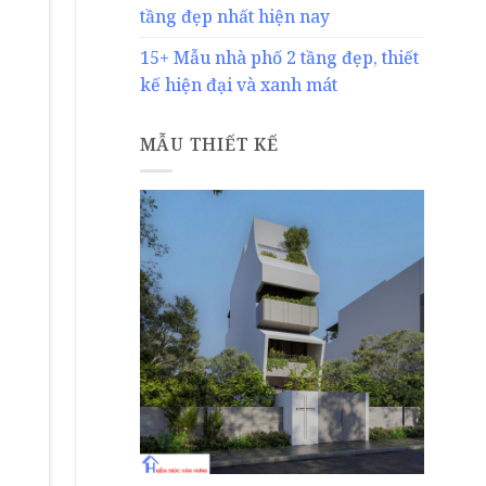
tầng đẹp nhất hiện nay
15+ Mẫu nhà phố 2 tầng đẹp, thiết
kế hiện đại và xanh mát
MẪU THIẾT KẾ