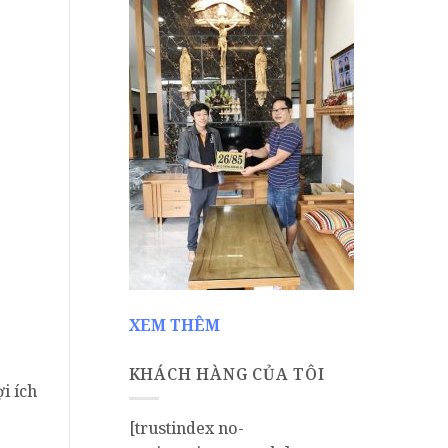
XEM THÊM
KHÁCH HÀNG CỦA TÔI
i ích
[trustindex no-