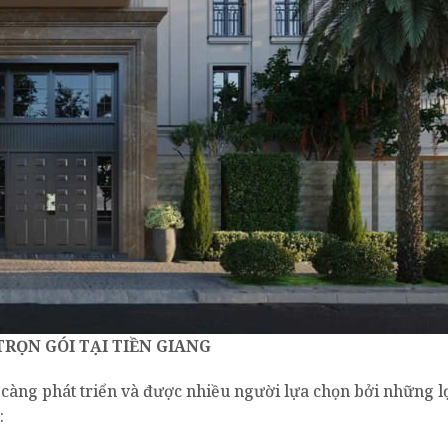
TRỌN GÓI TẠI TIỀN GIANG
àng phát triển và được nhiều người lựa chọn bởi những lợ
: