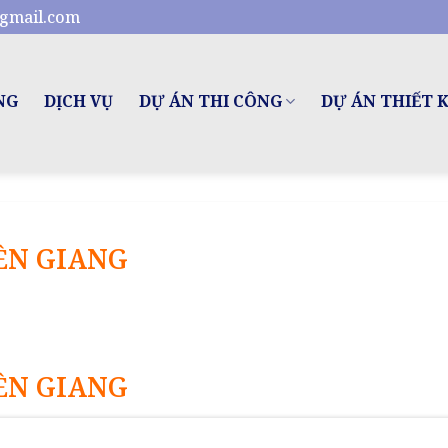
gmail.com
NG
DỊCH VỤ
DỰ ÁN THI CÔNG
DỰ ÁN THIẾT 
ỀN GIANG
ỀN GIANG