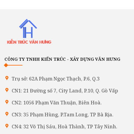
CÔNG TY TNHH KIẾN TRÚC - XÂY DỰNG VĂN HƯNG
Trụ sở: 62A Phạm Ngọc Thạch, P.6, Q.3
CN1: 21 Đường số 7, City Land, P.10, Q. Gò Vấp
CN2: 1056 Phạm Văn Thuận, Biên Hoà.
CN3: 35 Phạm Hùng, P.Tam Long, TP Bà Rịa.
CN4: 32 Võ Thị Sáu, Hoà Thành, TP Tây Ninh.